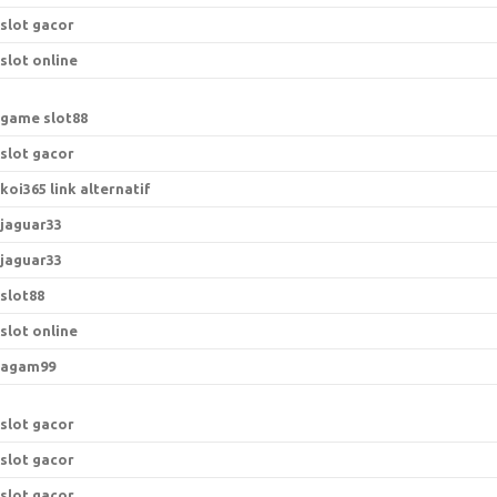
slot gacor
slot online
game slot88
slot gacor
koi365 link alternatif
jaguar33
jaguar33
slot88
slot online
agam99
slot gacor
slot gacor
slot gacor