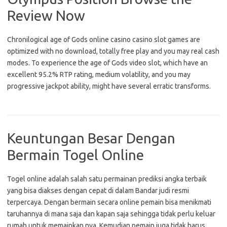
Review Now
Chronilogical age of Gods online casino casino slot games are
optimized with no download, totally free play and you may real cash
modes. To experience the age of Gods video slot, which have an
excellent 95.2% RTP rating, medium volatility, and you may
progressive jackpot ability, might have several erratic transforms.
Keuntungan Besar Dengan
Bermain Togel Online
Togel online adalah salah satu permainan prediksi angka terbaik
yang bisa diakses dengan cepat di dalam Bandar judi resmi
terpercaya. Dengan bermain secara online pemain bisa menikmati
taruhannya di mana saja dan kapan saja sehingga tidak perlu keluar
rumah untuk memainkan nya. Kemudian pemain juga tidak harus