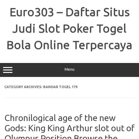
Skip
to
Euro303 – Daftar Situs
content
Judi Slot Poker Togel
Bola Online Terpercaya
Menu
CATEGORY ARCHIVES:
BANDAR TOGEL 179
Chronilogical age of the new
Gods: King King Arthur slot out of
Olympus Position Browse the