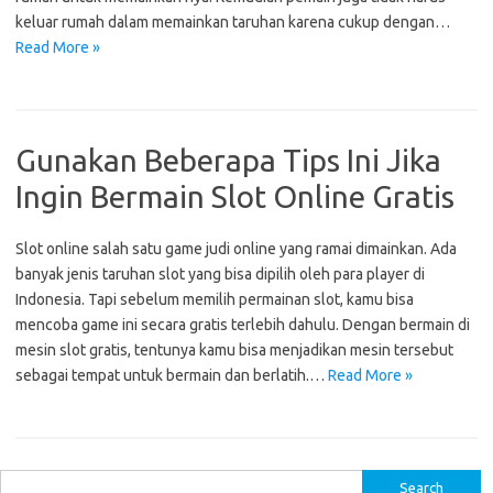
keluar rumah dalam memainkan taruhan karena cukup dengan…
Read More »
Gunakan Beberapa Tips Ini Jika
Ingin Bermain Slot Online Gratis
Slot online salah satu game judi online yang ramai dimainkan. Ada
banyak jenis taruhan slot yang bisa dipilih oleh para player di
Indonesia. Tapi sebelum memilih permainan slot, kamu bisa
mencoba game ini secara gratis terlebih dahulu. Dengan bermain di
mesin slot gratis, tentunya kamu bisa menjadikan mesin tersebut
sebagai tempat untuk bermain dan berlatih.…
Read More »
S