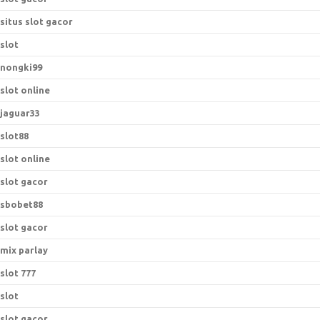
situs slot gacor
slot
nongki99
slot online
jaguar33
slot88
slot online
slot gacor
sbobet88
slot gacor
mix parlay
slot 777
slot
slot gacor