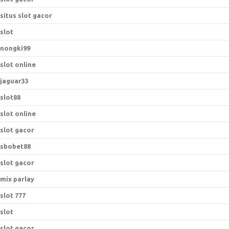
situs slot gacor
slot
nongki99
slot online
jaguar33
slot88
slot online
slot gacor
sbobet88
slot gacor
mix parlay
slot 777
slot
slot gacor