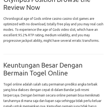
Review Now
Chronilogical age of Gods online casino casino slot games are
optimized with no download, totally free play and you may real cash
modes. To experience the age of Gods video slot, which have an
excellent 95.2% RTP rating, medium volatility, and you may
progressive jackpot ability, might have several erratic transforms.
Keuntungan Besar Dengan
Bermain Togel Online
Togel online adalah salah satu permainan prediksi angka terbaik
yang bisa diakses dengan cepat di dalam Bandar judi resmi
terpercaya. Dengan bermain secara online pemain bisa menikmati
taruhannya di mana saja dan kapan saja sehingga tidak perlu keluar
rumah untuk memainkan nya. Kemudian pemain juga tidak harus