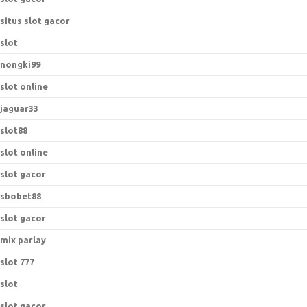
situs slot gacor
slot
nongki99
slot online
jaguar33
slot88
slot online
slot gacor
sbobet88
slot gacor
mix parlay
slot 777
slot
slot gacor