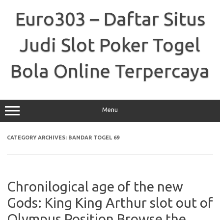
Skip
to
Euro303 – Daftar Situs
content
Judi Slot Poker Togel
Bola Online Terpercaya
Menu
CATEGORY ARCHIVES:
BANDAR TOGEL 69
Chronilogical age of the new
Gods: King King Arthur slot out of
Olympus Position Browse the