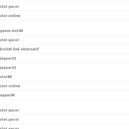
slot gacor
slot online
game slot88
slot gacor
koi365 link alternatif
jaguar33
jaguar33
slot88
slot online
agam99
slot gacor
slot gacor
slot gacor