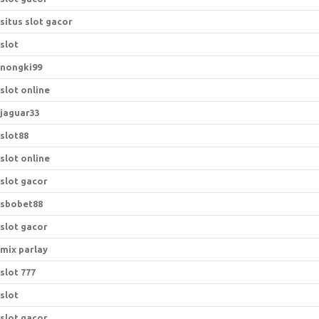
situs slot gacor
slot
nongki99
slot online
jaguar33
slot88
slot online
slot gacor
sbobet88
slot gacor
mix parlay
slot 777
slot
slot gacor