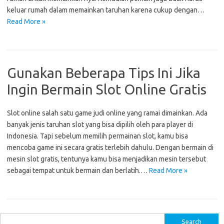
keluar rumah dalam memainkan taruhan karena cukup dengan…
Read More »
Gunakan Beberapa Tips Ini Jika
Ingin Bermain Slot Online Gratis
Slot online salah satu game judi online yang ramai dimainkan. Ada
banyak jenis taruhan slot yang bisa dipilih oleh para player di
Indonesia. Tapi sebelum memilih permainan slot, kamu bisa
mencoba game ini secara gratis terlebih dahulu. Dengan bermain di
mesin slot gratis, tentunya kamu bisa menjadikan mesin tersebut
sebagai tempat untuk bermain dan berlatih.…
Read More »
S