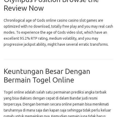
Review Now
Chronilogical age of Gods online casino casino slot games are
optimized with no download, totally free play and you may real cash
modes. To experience the age of Gods video slot, which have an
excellent 95.2% RTP rating, medium volatility, and you may
progressive jackpot ability, might have several erratic transforms.
Keuntungan Besar Dengan
Bermain Togel Online
Togel online adalah salah satu permainan prediksi angka terbaik
yang bisa diakses dengan cepat di dalam Bandar judi resmi
terpercaya. Dengan bermain secara online pemain bisa menikmati
taruhannya di mana saja dan kapan saja sehingga tidak perlu keluar
rumah untuk memainkan nya. Kemudian pemain juga tidak harus