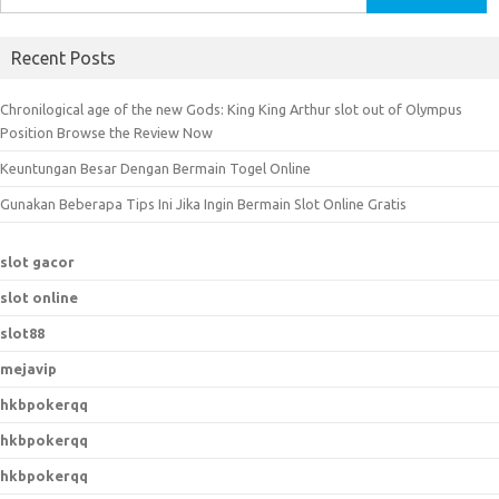
e
a
Recent Posts
r
c
Chronilogical age of the new Gods: King King Arthur slot out of Olympus
h
Position Browse the Review Now
f
Keuntungan Besar Dengan Bermain Togel Online
o
r
Gunakan Beberapa Tips Ini Jika Ingin Bermain Slot Online Gratis
:
slot gacor
slot online
slot88
mejavip
hkbpokerqq
hkbpokerqq
hkbpokerqq