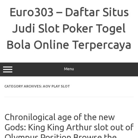
Skip
to
Euro303 – Daftar Situs
content
Judi Slot Poker Togel
Bola Online Terpercaya
Menu
CATEGORY ARCHIVES:
AOV PLAY SLOT
Chronilogical age of the new
Gods: King King Arthur slot out of
Olympus Position Browse the