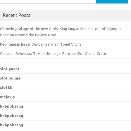
e
a
Recent Posts
r
c
Chronilogical age of the new Gods: King King Arthur slot out of Olympus
h
Position Browse the Review Now
f
Keuntungan Besar Dengan Bermain Togel Online
o
r
Gunakan Beberapa Tips Ini Jika Ingin Bermain Slot Online Gratis
:
slot gacor
slot online
slot88
mejavip
hkbpokerqq
hkbpokerqq
hkbpokerqq