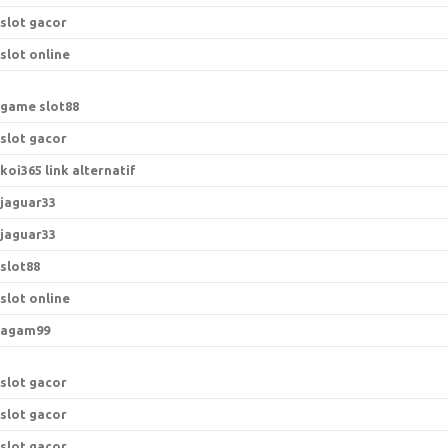
slot gacor
slot online
game slot88
slot gacor
koi365 link alternatif
jaguar33
jaguar33
slot88
slot online
agam99
slot gacor
slot gacor
slot gacor