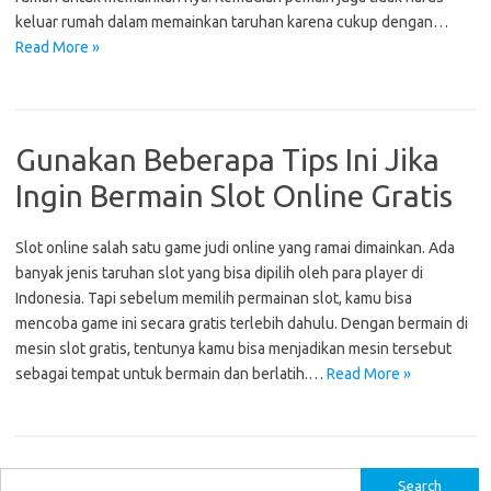
keluar rumah dalam memainkan taruhan karena cukup dengan…
Read More »
Gunakan Beberapa Tips Ini Jika
Ingin Bermain Slot Online Gratis
Slot online salah satu game judi online yang ramai dimainkan. Ada
banyak jenis taruhan slot yang bisa dipilih oleh para player di
Indonesia. Tapi sebelum memilih permainan slot, kamu bisa
mencoba game ini secara gratis terlebih dahulu. Dengan bermain di
mesin slot gratis, tentunya kamu bisa menjadikan mesin tersebut
sebagai tempat untuk bermain dan berlatih.…
Read More »
S