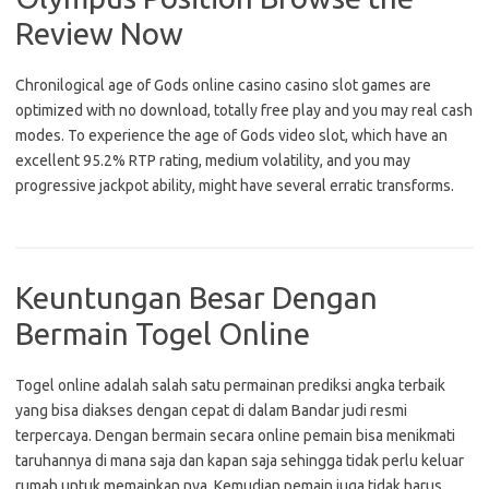
Review Now
Chronilogical age of Gods online casino casino slot games are
optimized with no download, totally free play and you may real cash
modes. To experience the age of Gods video slot, which have an
excellent 95.2% RTP rating, medium volatility, and you may
progressive jackpot ability, might have several erratic transforms.
Keuntungan Besar Dengan
Bermain Togel Online
Togel online adalah salah satu permainan prediksi angka terbaik
yang bisa diakses dengan cepat di dalam Bandar judi resmi
terpercaya. Dengan bermain secara online pemain bisa menikmati
taruhannya di mana saja dan kapan saja sehingga tidak perlu keluar
rumah untuk memainkan nya. Kemudian pemain juga tidak harus