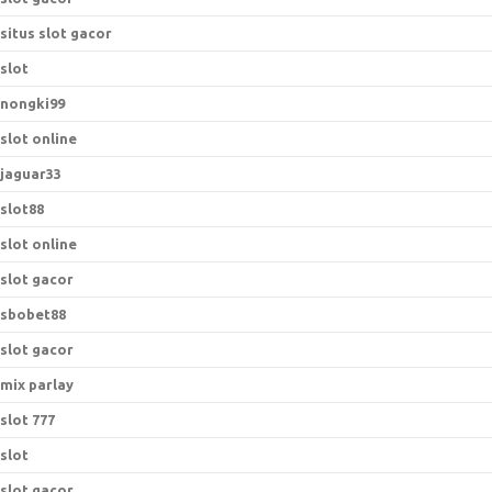
situs slot gacor
slot
nongki99
slot online
jaguar33
slot88
slot online
slot gacor
sbobet88
slot gacor
mix parlay
slot 777
slot
slot gacor