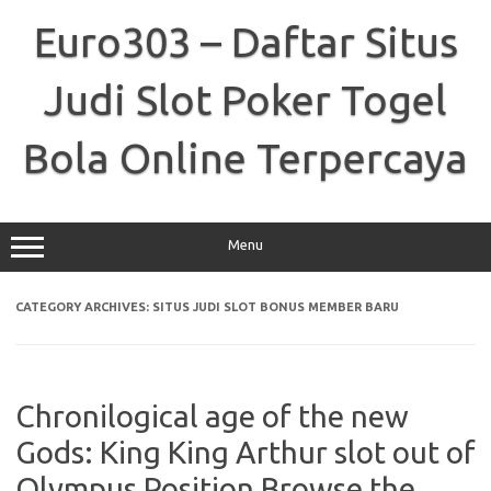
Skip
to
Euro303 – Daftar Situs
content
Judi Slot Poker Togel
Bola Online Terpercaya
Menu
CATEGORY ARCHIVES:
SITUS JUDI SLOT BONUS MEMBER BARU
Chronilogical age of the new
Gods: King King Arthur slot out of
Olympus Position Browse the