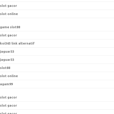
slot gacor
slot online
game slot88
slot gacor
koi365 link alternatif
jaguar33
jaguar33
slot88
slot online
agam99
slot gacor
slot gacor
slot gacor