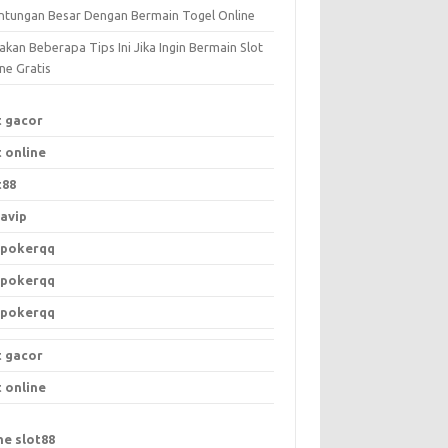
ntungan Besar Dengan Bermain Togel Online
kan Beberapa Tips Ini Jika Ingin Bermain Slot
ne Gratis
t gacor
t online
t88
avip
bpokerqq
bpokerqq
bpokerqq
t gacor
t online
e slot88