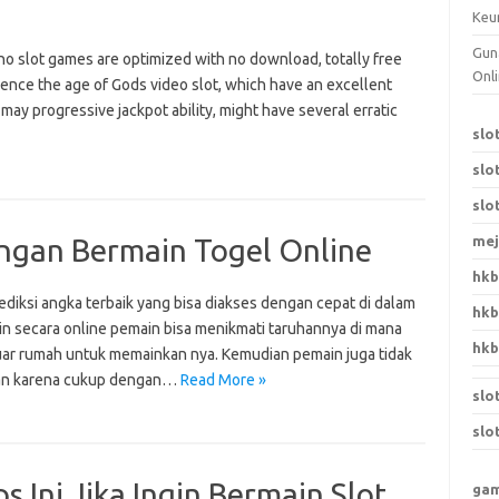
Keu
Guna
no slot games are optimized with no download, totally free
Onli
ence the age of Gods video slot, which have an excellent
may progressive jackpot ability, might have several erratic
slo
slo
slo
ngan Bermain Togel Online
mej
hk
ediksi angka terbaik yang bisa diakses dengan cepat di dalam
hk
in secara online pemain bisa menikmati taruhannya di mana
hk
luar rumah untuk memainkan nya. Kemudian pemain juga tidak
han karena cukup dengan…
Read More »
slo
slo
 Ini Jika Ingin Bermain Slot
gam