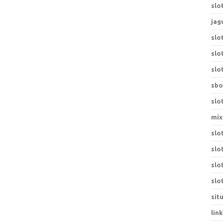
slo
jag
slo
slo
slo
sbo
slo
mix
slo
slo
slo
slo
sit
lin