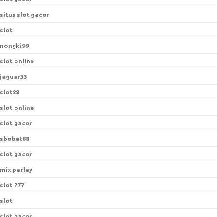
situs slot gacor
slot
nongki99
slot online
jaguar33
slot88
slot online
slot gacor
sbobet88
slot gacor
mix parlay
slot 777
slot
slot gacor