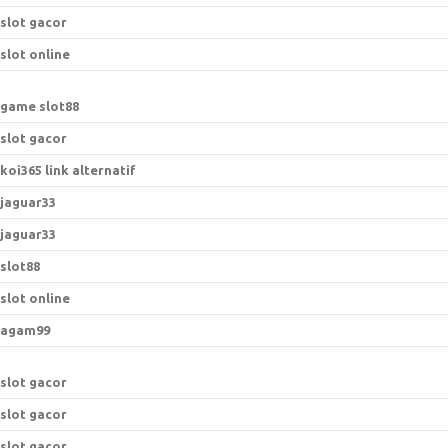
slot gacor
slot online
game slot88
slot gacor
koi365 link alternatif
jaguar33
jaguar33
slot88
slot online
agam99
slot gacor
slot gacor
slot gacor