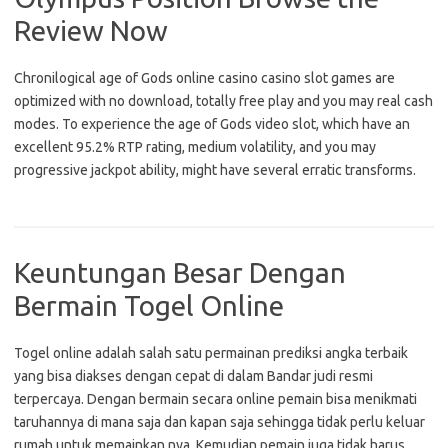
Review Now
Chronilogical age of Gods online casino casino slot games are
optimized with no download, totally free play and you may real cash
modes. To experience the age of Gods video slot, which have an
excellent 95.2% RTP rating, medium volatility, and you may
progressive jackpot ability, might have several erratic transforms.
Keuntungan Besar Dengan
Bermain Togel Online
Togel online adalah salah satu permainan prediksi angka terbaik
yang bisa diakses dengan cepat di dalam Bandar judi resmi
terpercaya. Dengan bermain secara online pemain bisa menikmati
taruhannya di mana saja dan kapan saja sehingga tidak perlu keluar
rumah untuk memainkan nya. Kemudian pemain juga tidak harus