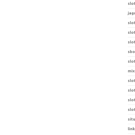
slo
jag
slo
slo
slo
sbo
slo
mix
slo
slo
slo
slo
sit
lin