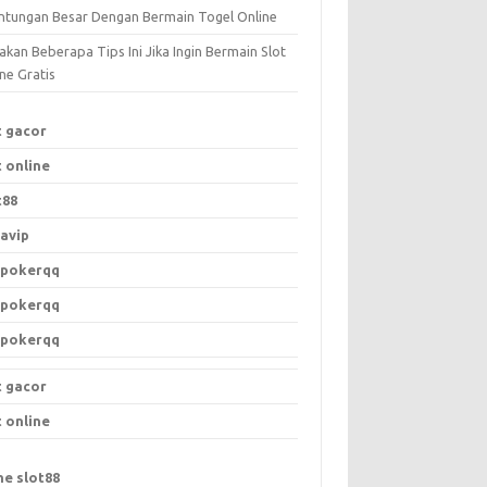
ntungan Besar Dengan Bermain Togel Online
kan Beberapa Tips Ini Jika Ingin Bermain Slot
ne Gratis
t gacor
t online
t88
avip
bpokerqq
bpokerqq
bpokerqq
t gacor
t online
e slot88