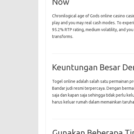
Now
Chronilogical age of Gods online casino casi
play and you may real cash modes. To experi
95.2% RTP rating, medium volatility, and you 
transforms.
Keuntungan Besar De
Togel online adalah salah satu permainan pr
Bandar judi resmi terpercaya. Dengan berma
saja dan kapan saja sehingga tidak perlu ke
harus keluar rumah dalam memainkan taru
Gunakan Beberapa Tips