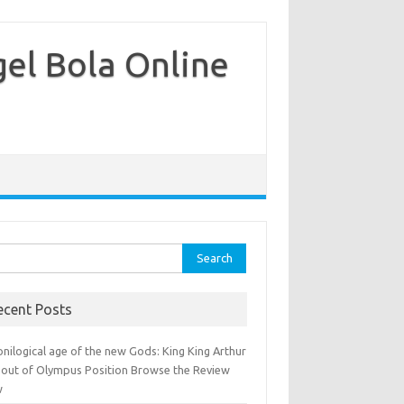
gel Bola Online
rch
ecent Posts
nilogical age of the new Gods: King King Arthur
t out of Olympus Position Browse the Review
w