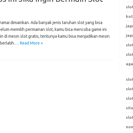
slo
koi
 ramai dimainkan. Ada banyak jenis taruhan slot yang bisa
jag
sebelum memilih permainan slot, kamu bisa mencoba game ini
jag
in di mesin slot gratis, tentunya kamu bisa menjadikan mesin
 berlatih.…
Read More »
slo
slo
ag
slo
slo
slo
sit
slo
non