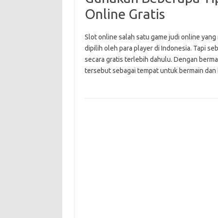
Online Gratis
Slot online salah satu game judi online yang
dipilih oleh para player di Indonesia. Tapi 
secara gratis terlebih dahulu. Dengan berma
tersebut sebagai tempat untuk bermain dan