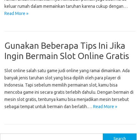
keluar rumah dalam memainkan taruhan karena cukup dengan…
Read More »
Gunakan Beberapa Tips Ini Jika
Ingin Bermain Slot Online Gratis
Slot online salah satu game judi online yang ramai dimainkan. Ada
banyak jenis taruhan slot yang bisa dipilih oleh para player di
Indonesia. Tapi sebelum memilih permainan slot, kamu bisa
mencoba game ini secara gratis terlebih dahulu. Dengan bermain di
mesin slot gratis, tentunya kamu bisa menjadikan mesin tersebut
sebagai tempat untuk bermain dan berlatih.…
Read More »
S