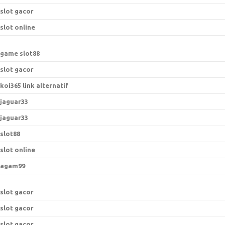
slot gacor
slot online
game slot88
slot gacor
koi365 link alternatif
jaguar33
jaguar33
slot88
slot online
agam99
slot gacor
slot gacor
slot gacor