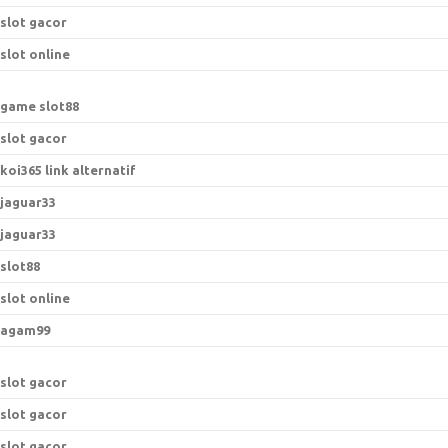
slot gacor
slot online
game slot88
slot gacor
koi365 link alternatif
jaguar33
jaguar33
slot88
slot online
agam99
slot gacor
slot gacor
slot gacor