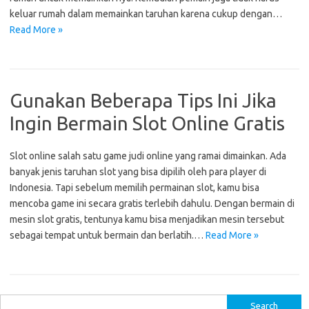
keluar rumah dalam memainkan taruhan karena cukup dengan…
Read More »
Gunakan Beberapa Tips Ini Jika
Ingin Bermain Slot Online Gratis
Slot online salah satu game judi online yang ramai dimainkan. Ada
banyak jenis taruhan slot yang bisa dipilih oleh para player di
Indonesia. Tapi sebelum memilih permainan slot, kamu bisa
mencoba game ini secara gratis terlebih dahulu. Dengan bermain di
mesin slot gratis, tentunya kamu bisa menjadikan mesin tersebut
sebagai tempat untuk bermain dan berlatih.…
Read More »
S