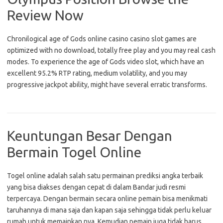
Review Now
Chronilogical age of Gods online casino casino slot games are
optimized with no download, totally free play and you may real cash
modes. To experience the age of Gods video slot, which have an
excellent 95.2% RTP rating, medium volatility, and you may
progressive jackpot ability, might have several erratic transforms.
Keuntungan Besar Dengan
Bermain Togel Online
Togel online adalah salah satu permainan prediksi angka terbaik
yang bisa diakses dengan cepat di dalam Bandar judi resmi
terpercaya. Dengan bermain secara online pemain bisa menikmati
taruhannya di mana saja dan kapan saja sehingga tidak perlu keluar
rumah untuk memainkan nya. Kemudian pemain juga tidak harus