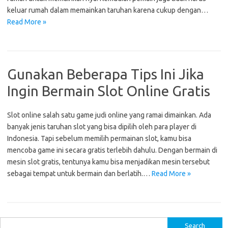
keluar rumah dalam memainkan taruhan karena cukup dengan…
Read More »
Gunakan Beberapa Tips Ini Jika
Ingin Bermain Slot Online Gratis
Slot online salah satu game judi online yang ramai dimainkan. Ada
banyak jenis taruhan slot yang bisa dipilih oleh para player di
Indonesia. Tapi sebelum memilih permainan slot, kamu bisa
mencoba game ini secara gratis terlebih dahulu. Dengan bermain di
mesin slot gratis, tentunya kamu bisa menjadikan mesin tersebut
sebagai tempat untuk bermain dan berlatih.…
Read More »
S