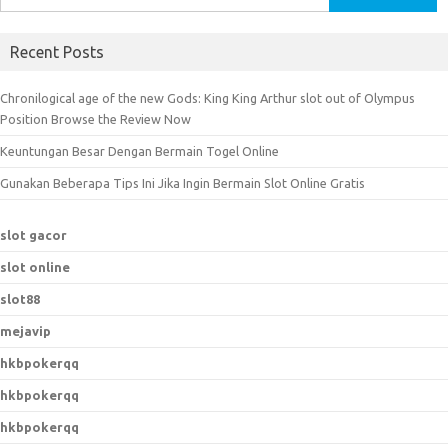
e
a
Recent Posts
r
c
Chronilogical age of the new Gods: King King Arthur slot out of Olympus
h
Position Browse the Review Now
f
Keuntungan Besar Dengan Bermain Togel Online
o
r
Gunakan Beberapa Tips Ini Jika Ingin Bermain Slot Online Gratis
:
slot gacor
slot online
slot88
mejavip
hkbpokerqq
hkbpokerqq
hkbpokerqq