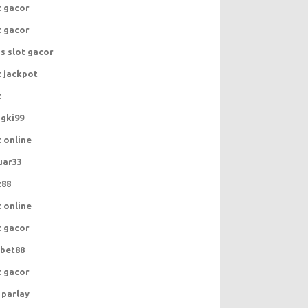
t gacor
t gacor
us slot gacor
t jackpot
t
gki99
t online
uar33
t88
t online
t gacor
bet88
t gacor
 parlay