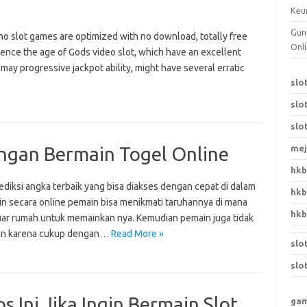
Keu
Guna
no slot games are optimized with no download, totally free
Onli
ence the age of Gods video slot, which have an excellent
may progressive jackpot ability, might have several erratic
slo
slo
slo
ngan Bermain Togel Online
mej
hk
ediksi angka terbaik yang bisa diakses dengan cepat di dalam
hk
in secara online pemain bisa menikmati taruhannya di mana
hk
luar rumah untuk memainkan nya. Kemudian pemain juga tidak
han karena cukup dengan…
Read More »
slo
slo
 Ini Jika Ingin Bermain Slot
gam