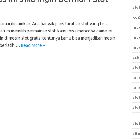
slo
koi
 ramai dimainkan. Ada banyak jenis taruhan slot yang bisa
mp
sebelum memilih permainan slot, kamu bisa mencoba game ini
mp
in di mesin slot gratis, tentunya kamu bisa menjadikan mesin
 berlatih.…
Read More »
mpo
cs
slo
jag
jag
slo
slo
slo
sit