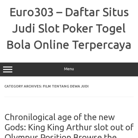
Skip
to
Euro303 – Daftar Situs
content
Judi Slot Poker Togel
Bola Online Terpercaya
Menu
CATEGORY ARCHIVES:
FILM TENTANG DEWA JUDI
Chronilogical age of the new
Gods: King King Arthur slot out of
Olympus Position Browse the