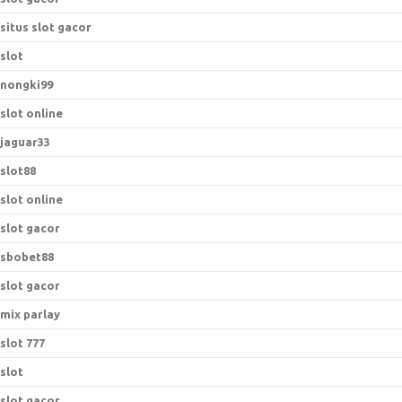
situs slot gacor
slot
nongki99
slot online
jaguar33
slot88
slot online
slot gacor
sbobet88
slot gacor
mix parlay
slot 777
slot
slot gacor