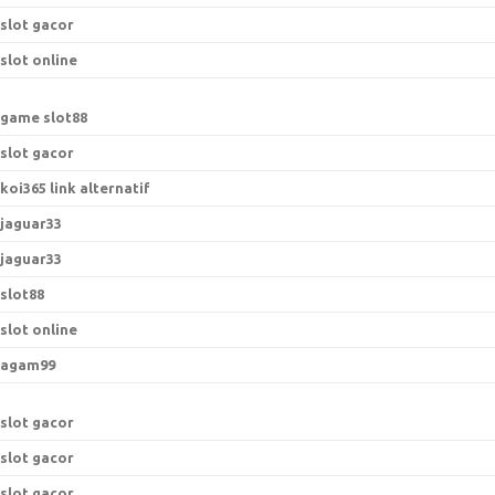
slot gacor
slot online
game slot88
slot gacor
koi365 link alternatif
jaguar33
jaguar33
slot88
slot online
agam99
slot gacor
slot gacor
slot gacor