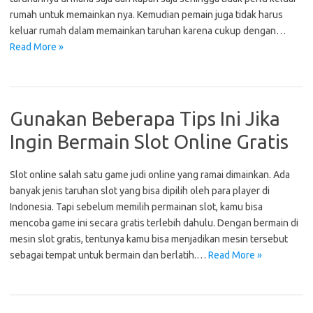
rumah untuk memainkan nya. Kemudian pemain juga tidak harus
keluar rumah dalam memainkan taruhan karena cukup dengan…
Read More »
Gunakan Beberapa Tips Ini Jika
Ingin Bermain Slot Online Gratis
Slot online salah satu game judi online yang ramai dimainkan. Ada
banyak jenis taruhan slot yang bisa dipilih oleh para player di
Indonesia. Tapi sebelum memilih permainan slot, kamu bisa
mencoba game ini secara gratis terlebih dahulu. Dengan bermain di
mesin slot gratis, tentunya kamu bisa menjadikan mesin tersebut
sebagai tempat untuk bermain dan berlatih.…
Read More »