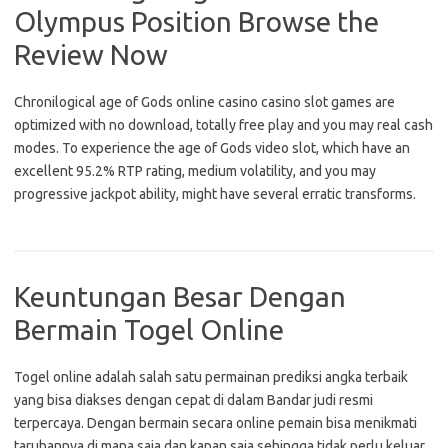
Olympus Position Browse the
Review Now
Chronilogical age of Gods online casino casino slot games are
optimized with no download, totally free play and you may real cash
modes. To experience the age of Gods video slot, which have an
excellent 95.2% RTP rating, medium volatility, and you may
progressive jackpot ability, might have several erratic transforms.
Keuntungan Besar Dengan
Bermain Togel Online
Togel online adalah salah satu permainan prediksi angka terbaik
yang bisa diakses dengan cepat di dalam Bandar judi resmi
terpercaya. Dengan bermain secara online pemain bisa menikmati
taruhannya di mana saja dan kapan saja sehingga tidak perlu keluar