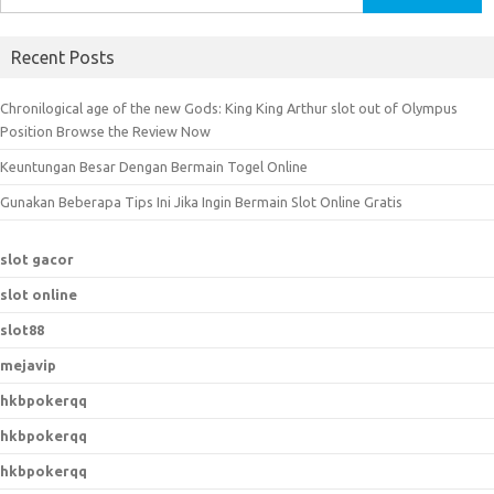
e
a
Recent Posts
r
c
Chronilogical age of the new Gods: King King Arthur slot out of Olympus
h
Position Browse the Review Now
f
Keuntungan Besar Dengan Bermain Togel Online
o
r
Gunakan Beberapa Tips Ini Jika Ingin Bermain Slot Online Gratis
:
slot gacor
slot online
slot88
mejavip
hkbpokerqq
hkbpokerqq
hkbpokerqq