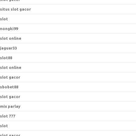
situs slot gacor
slot
nongki99
slot online
jaguar33
slot88
slot online
slot gacor
sbobet88
slot gacor
mix parlay
slot 777
slot
slot gacor