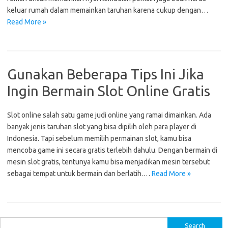
keluar rumah dalam memainkan taruhan karena cukup dengan…
Read More »
Gunakan Beberapa Tips Ini Jika
Ingin Bermain Slot Online Gratis
Slot online salah satu game judi online yang ramai dimainkan. Ada
banyak jenis taruhan slot yang bisa dipilih oleh para player di
Indonesia. Tapi sebelum memilih permainan slot, kamu bisa
mencoba game ini secara gratis terlebih dahulu. Dengan bermain di
mesin slot gratis, tentunya kamu bisa menjadikan mesin tersebut
sebagai tempat untuk bermain dan berlatih.…
Read More »
S