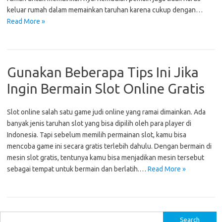
keluar rumah dalam memainkan taruhan karena cukup dengan…
Read More »
Gunakan Beberapa Tips Ini Jika
Ingin Bermain Slot Online Gratis
Slot online salah satu game judi online yang ramai dimainkan. Ada
banyak jenis taruhan slot yang bisa dipilih oleh para player di
Indonesia. Tapi sebelum memilih permainan slot, kamu bisa
mencoba game ini secara gratis terlebih dahulu. Dengan bermain di
mesin slot gratis, tentunya kamu bisa menjadikan mesin tersebut
sebagai tempat untuk bermain dan berlatih.…
Read More »
S