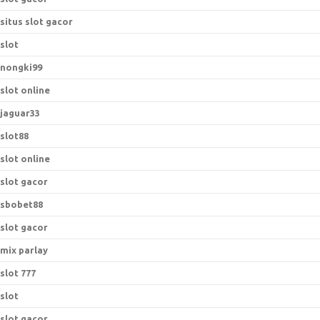
situs slot gacor
slot
nongki99
slot online
jaguar33
slot88
slot online
slot gacor
sbobet88
slot gacor
mix parlay
slot 777
slot
slot gacor