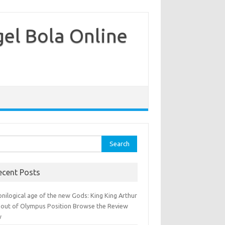
gel Bola Online
rch
ecent Posts
nilogical age of the new Gods: King King Arthur
t out of Olympus Position Browse the Review
w