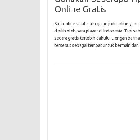
Online Gratis
Slot online salah satu game judi online yang
dipilih oleh para player di Indonesia. Tapi 
secara gratis terlebih dahulu. Dengan berma
tersebut sebagai tempat untuk bermain dan