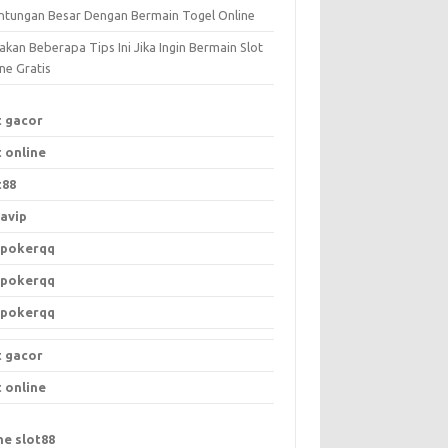
ntungan Besar Dengan Bermain Togel Online
kan Beberapa Tips Ini Jika Ingin Bermain Slot
ne Gratis
t gacor
t online
t88
avip
bpokerqq
bpokerqq
bpokerqq
t gacor
t online
e slot88