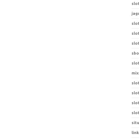
slo
jag
slo
slo
slo
sbo
slo
mix
slo
slo
slo
slo
sit
lin