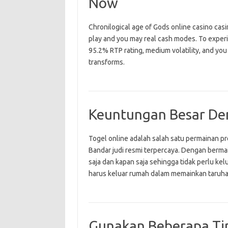
Now
Chronilogical age of Gods online casino casi
play and you may real cash modes. To experi
95.2% RTP rating, medium volatility, and you 
transforms.
Keuntungan Besar De
Togel online adalah salah satu permainan pr
Bandar judi resmi terpercaya. Dengan berma
saja dan kapan saja sehingga tidak perlu ke
harus keluar rumah dalam memainkan taru
Gunakan Beberapa Tips