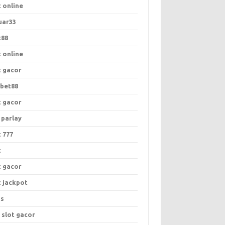
t online
uar33
t88
t online
t gacor
bet88
t gacor
 parlay
t 777
t
t gacor
t jackpot
us
k slot gacor