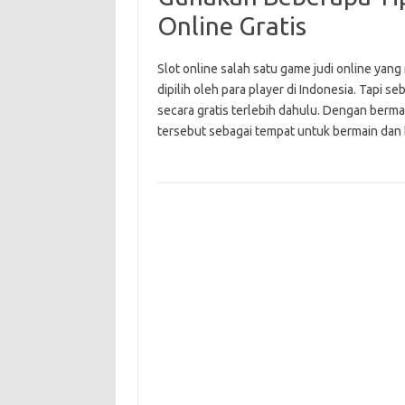
Online Gratis
Slot online salah satu game judi online yang
dipilih oleh para player di Indonesia. Tapi 
secara gratis terlebih dahulu. Dengan berma
tersebut sebagai tempat untuk bermain dan