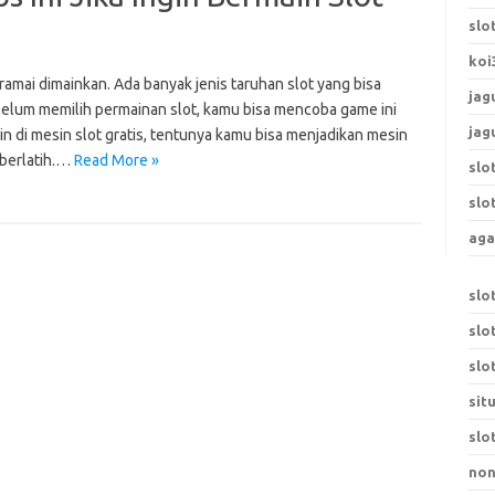
slo
koi
 ramai dimainkan. Ada banyak jenis taruhan slot yang bisa
jag
sebelum memilih permainan slot, kamu bisa mencoba game ini
jag
in di mesin slot gratis, tentunya kamu bisa menjadikan mesin
 berlatih.…
Read More »
slo
slo
ag
slo
slo
slo
sit
slo
non