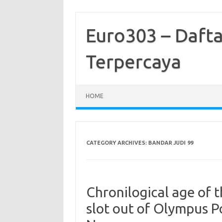
Skip
to
content
Euro303 – Dafta
Terpercaya
HOME
CATEGORY ARCHIVES:
BANDAR JUDI 99
Chronilogical age of 
slot out of Olympus P