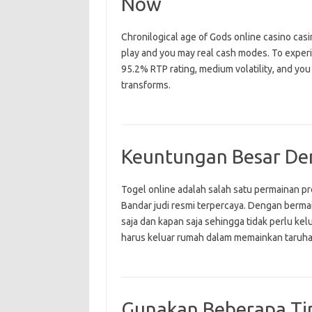
Now
Chronilogical age of Gods online casino casi
play and you may real cash modes. To experi
95.2% RTP rating, medium volatility, and you 
transforms.
Keuntungan Besar De
Togel online adalah salah satu permainan pr
Bandar judi resmi terpercaya. Dengan berma
saja dan kapan saja sehingga tidak perlu ke
harus keluar rumah dalam memainkan taru
Gunakan Beberapa Tips