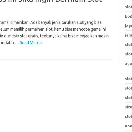
slo
koi
 ramai dimainkan. Ada banyak jenis taruhan slot yang bisa
jag
sebelum memilih permainan slot, kamu bisa mencoba game ini
jag
in di mesin slot gratis, tentunya kamu bisa menjadikan mesin
 berlatih.…
Read More »
slo
slo
ag
slo
slo
slo
sit
slo
non