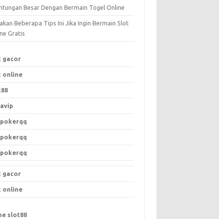
ntungan Besar Dengan Bermain Togel Online
kan Beberapa Tips Ini Jika Ingin Bermain Slot
ne Gratis
t gacor
t online
t88
avip
bpokerqq
bpokerqq
bpokerqq
t gacor
t online
e slot88