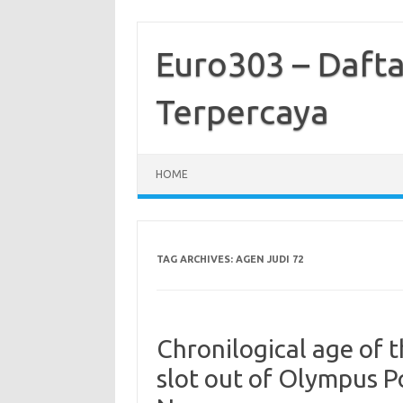
Skip
to
content
Euro303 – Dafta
Terpercaya
HOME
TAG ARCHIVES:
AGEN JUDI 72
Chronilogical age of 
slot out of Olympus P