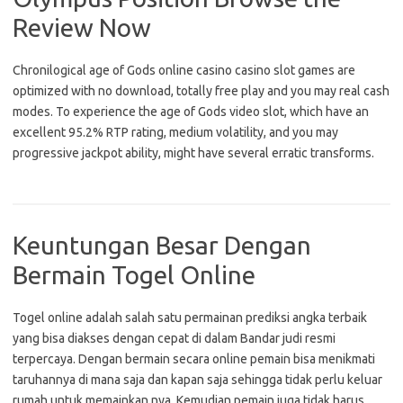
Review Now
Chronilogical age of Gods online casino casino slot games are
optimized with no download, totally free play and you may real cash
modes. To experience the age of Gods video slot, which have an
excellent 95.2% RTP rating, medium volatility, and you may
progressive jackpot ability, might have several erratic transforms.
Keuntungan Besar Dengan
Bermain Togel Online
Togel online adalah salah satu permainan prediksi angka terbaik
yang bisa diakses dengan cepat di dalam Bandar judi resmi
terpercaya. Dengan bermain secara online pemain bisa menikmati
taruhannya di mana saja dan kapan saja sehingga tidak perlu keluar
rumah untuk memainkan nya. Kemudian pemain juga tidak harus