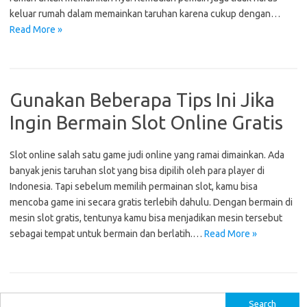
keluar rumah dalam memainkan taruhan karena cukup dengan…
Read More »
Gunakan Beberapa Tips Ini Jika
Ingin Bermain Slot Online Gratis
Slot online salah satu game judi online yang ramai dimainkan. Ada
banyak jenis taruhan slot yang bisa dipilih oleh para player di
Indonesia. Tapi sebelum memilih permainan slot, kamu bisa
mencoba game ini secara gratis terlebih dahulu. Dengan bermain di
mesin slot gratis, tentunya kamu bisa menjadikan mesin tersebut
sebagai tempat untuk bermain dan berlatih.…
Read More »
S