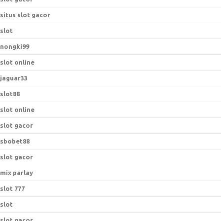
situs slot gacor
slot
nongki99
slot online
jaguar33
slot88
slot online
slot gacor
sbobet88
slot gacor
mix parlay
slot 777
slot
slot gacor