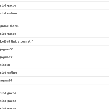
slot gacor
slot online
game slot88
slot gacor
koi365 link alternatif
jaguar33
jaguar33
slot88
slot online
agam99
slot gacor
slot gacor
slot gacor