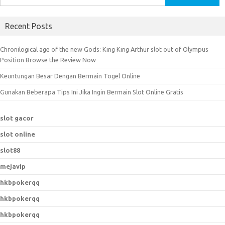
e
a
Recent Posts
r
c
Chronilogical age of the new Gods: King King Arthur slot out of Olympus
h
Position Browse the Review Now
f
Keuntungan Besar Dengan Bermain Togel Online
o
r
Gunakan Beberapa Tips Ini Jika Ingin Bermain Slot Online Gratis
:
slot gacor
slot online
slot88
mejavip
hkbpokerqq
hkbpokerqq
hkbpokerqq