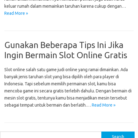
keluar rumah dalam memainkan taruhan karena cukup dengan…
Read More »
Gunakan Beberapa Tips Ini Jika
Ingin Bermain Slot Online Gratis
Slot online salah satu game judi online yang ramai dimainkan. Ada
banyak jenis taruhan slot yang bisa dipilih oleh para player di
Indonesia. Tapi sebelum memilih permainan slot, kamu bisa
mencoba game ini secara gratis terlebih dahulu. Dengan bermain di
mesin slot gratis, tentunya kamu bisa menjadikan mesin tersebut
sebagai tempat untuk bermain dan berlatih.…
Read More »
S