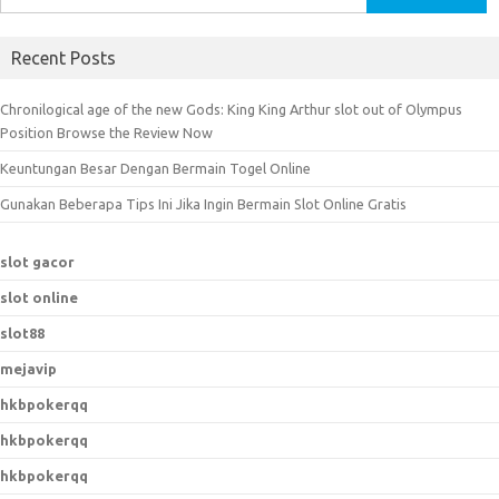
e
a
Recent Posts
r
c
Chronilogical age of the new Gods: King King Arthur slot out of Olympus
h
Position Browse the Review Now
f
Keuntungan Besar Dengan Bermain Togel Online
o
r
Gunakan Beberapa Tips Ini Jika Ingin Bermain Slot Online Gratis
:
slot gacor
slot online
slot88
mejavip
hkbpokerqq
hkbpokerqq
hkbpokerqq