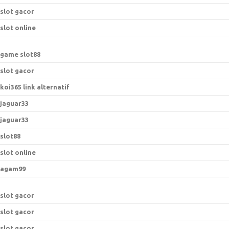
slot gacor
slot online
game slot88
slot gacor
koi365 link alternatif
jaguar33
jaguar33
slot88
slot online
agam99
slot gacor
slot gacor
slot gacor