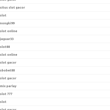
situs slot gacor
slot
nongki99
slot online
jaguar33
slot88
slot online
slot gacor
sbobet88
slot gacor
mix parlay
slot 777
slot
slot gacor