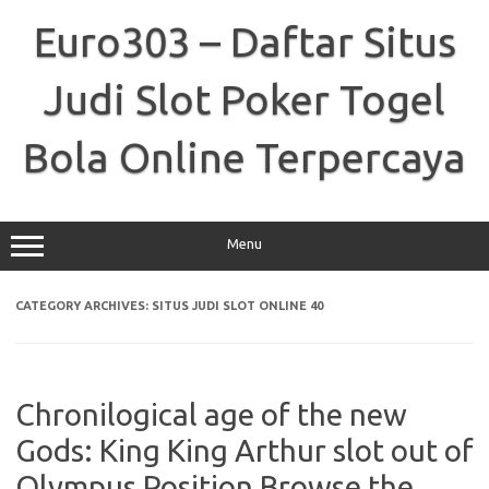
Skip
to
Euro303 – Daftar Situs
content
Judi Slot Poker Togel
Bola Online Terpercaya
Menu
CATEGORY ARCHIVES:
SITUS JUDI SLOT ONLINE 40
Chronilogical age of the new
Gods: King King Arthur slot out of
Olympus Position Browse the