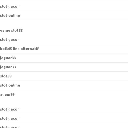
slot gacor
slot online
game slot88
slot gacor
koi365 link alternatif
jaguar33
jaguar33
slot88
slot online
agam99
slot gacor
slot gacor
slot gacor