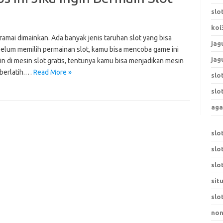
slo
koi
 ramai dimainkan. Ada banyak jenis taruhan slot yang bisa
jag
sebelum memilih permainan slot, kamu bisa mencoba game ini
jag
in di mesin slot gratis, tentunya kamu bisa menjadikan mesin
 berlatih.…
Read More »
slo
slo
ag
slo
slo
slo
sit
slo
non