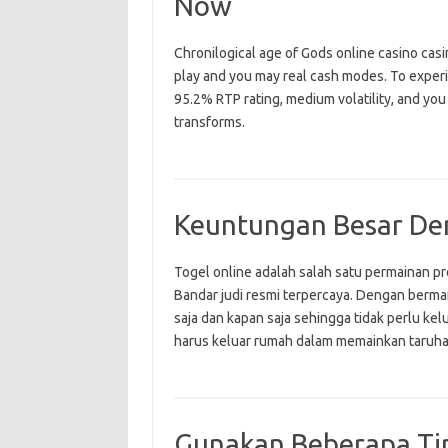
Now
Chronilogical age of Gods online casino casi
play and you may real cash modes. To experi
95.2% RTP rating, medium volatility, and you 
transforms.
Keuntungan Besar De
Togel online adalah salah satu permainan pr
Bandar judi resmi terpercaya. Dengan berma
saja dan kapan saja sehingga tidak perlu ke
harus keluar rumah dalam memainkan taru
Gunakan Beberapa Tips