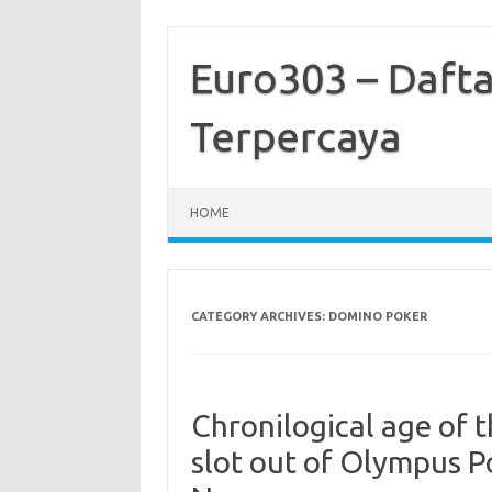
Skip
to
content
Euro303 – Dafta
Terpercaya
HOME
CATEGORY ARCHIVES:
DOMINO POKER
Chronilogical age of 
slot out of Olympus P