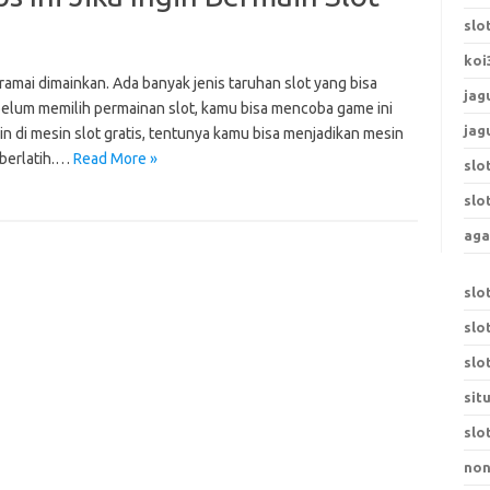
slo
koi
 ramai dimainkan. Ada banyak jenis taruhan slot yang bisa
jag
sebelum memilih permainan slot, kamu bisa mencoba game ini
jag
in di mesin slot gratis, tentunya kamu bisa menjadikan mesin
 berlatih.…
Read More »
slo
slo
ag
slo
slo
slo
sit
slo
non