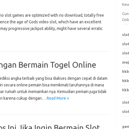
Keu
Guna
no slot games are optimized with no download, totally free
Onli
ence the age of Gods video slot, which have an excellent
may progressive jackpot ability, might have several erratic
slo
slo
slo
ngan Bermain Togel Online
mej
hk
ediksi angka terbaik yang bisa diakses dengan cepat di dalam
hk
in secara online pemain bisa menikmati taruhannya di mana
hk
luar rumah untuk memainkan nya. Kemudian pemain juga tidak
han karena cukup dengan…
Read More »
slo
slo
 Ini Jika Ingin Bermain Slot
gam