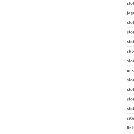
slo
jag
slo
slo
slo
sbo
slo
mix
slo
slo
slo
slo
sit
lin