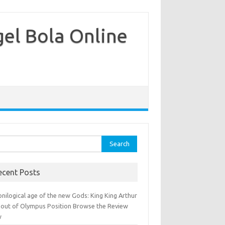
gel Bola Online
rch
ecent Posts
nilogical age of the new Gods: King King Arthur
t out of Olympus Position Browse the Review
w