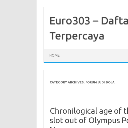
Skip
to
content
Euro303 – Dafta
Terpercaya
HOME
CATEGORY ARCHIVES:
FORUM JUDI BOLA
Chronilogical age of 
slot out of Olympus P