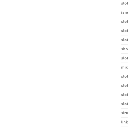
slo
jag
slo
slo
slo
sbo
slo
mix
slo
slo
slo
slo
sit
lin