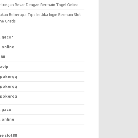
ntungan Besar Dengan Bermain Togel Online
kan Beberapa Tips Ini Jika Ingin Bermain Slot
ne Gratis
t gacor
t online
t88
avip
bpokerqq
bpokerqq
bpokerqq
t gacor
t online
e slot88