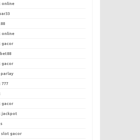
t online
uar33
t88
t online
t gacor
bet88
t gacor
 parlay
t 777
t
t gacor
t jackpot
us
k slot gacor