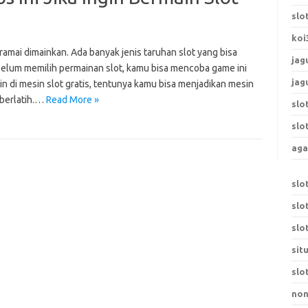
slo
koi
 ramai dimainkan. Ada banyak jenis taruhan slot yang bisa
jag
sebelum memilih permainan slot, kamu bisa mencoba game ini
jag
in di mesin slot gratis, tentunya kamu bisa menjadikan mesin
 berlatih.…
Read More »
slo
slo
ag
slo
slo
slo
sit
slo
non