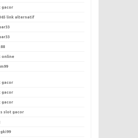
t gacor
365 link alternatif
uar33
uar33
t88
t online
am99
t gacor
t gacor
t gacor
us slot gacor
t
gki99